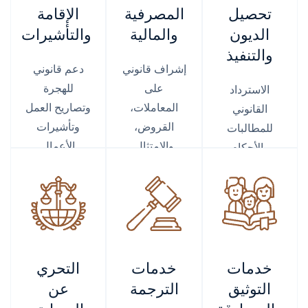
تحصيل
المصرفية
الإقامة
الديون
والمالية
والتأشيرات
والتنفيذ
إشراف قانوني
دعم قانوني
على
للهجرة
الاسترداد
المعاملات،
وتصاريح العمل
القانوني
القروض،
وتأشيرات
للمطالبات
والامتثال
الأعمال
والأحكام
المالية
خدمات
خدمات
التحري
التوثيق
الترجمة
عن