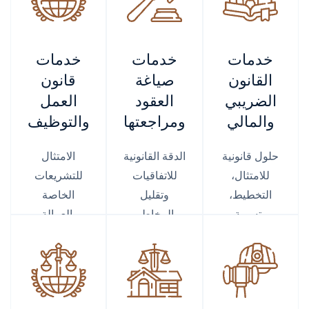
خدمات
خدمات
خدمات
القانون
صياغة
قانون
الضريبي
العقود
العمل
والمالي
ومراجعتها
والتوظيف
حلول قانونية
الدقة القانونية
الامتثال
للامتثال،
للاتفاقيات
للتشريعات
التخطيط،
وتقليل
الخاصة
وتسوية
المخاطر
بالعمالة
النزاعات