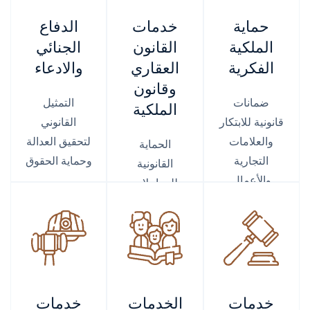
حماية
خدمات
الدفاع
الملكية
القانون
الجنائي
الفكرية
العقاري
والادعاء
وقانون
ضمانات
التمثيل
الملكية
قانونية للابتكار
القانوني
والعلامات
لتحقيق العدالة
الحماية
التجارية
وحماية الحقوق
القانونية
والأعمال
للمعاملات
الإبداعية
والتملك
وتسوية
النزاعات
خدمات
الخدمات
خدمات