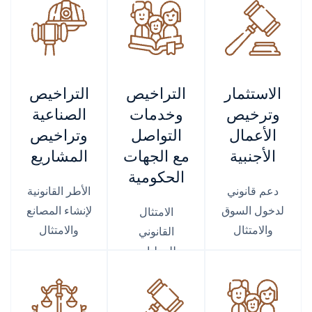
الاستثمار
التراخيص
التراخيص
وترخيص
وخدمات
الصناعية
الأعمال
التواصل
وتراخيص
الأجنبية
مع الجهات
المشاريع
الحكومية
دعم قانوني
الأطر القانونية
لدخول السوق
لإنشاء المصانع
الامتثال
والامتثال
والامتثال
القانوني
للعمليات
التجارية
والتجارة