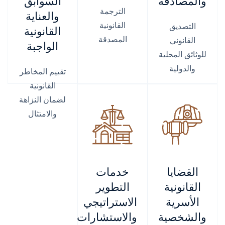
والمصادقة
السوابق
الترجمة
والعناية
القانونية
التصديق
القانونية
المصدقة
القانوني
الواجبة
للوثائق المحلية
والدولية
تقييم المخاطر
القانونية
لضمان النزاهة
والامتثال
القضايا
خدمات
القانونية
التطوير
الأسرية
الاستراتيجي
والشخصية
والاستشارات