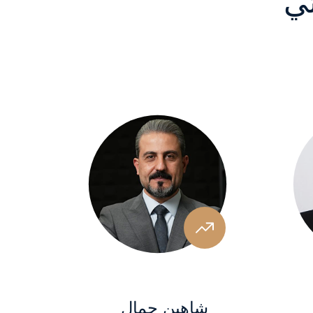
ئي
شاهين جمال