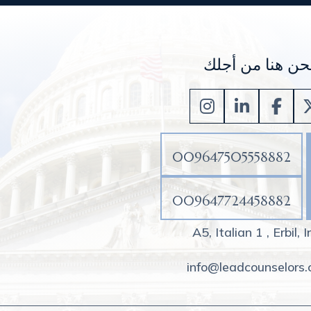
حن هنا من أجلك
009647505558882
009647724458882
A5, Italian 1 , Erbil, 
info@leadcounselors