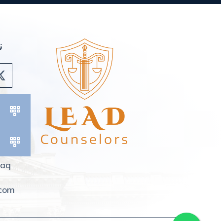
ن
Iraq
.com