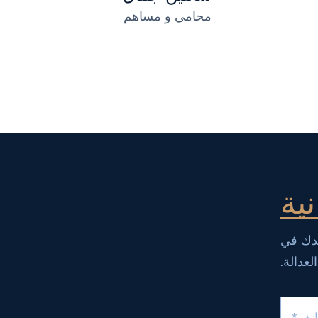
محامي و مساهم
ية
عدك في
لعدالة.
اتف*